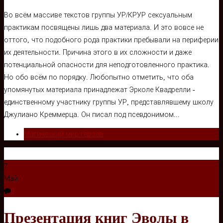
Во всём массиве текстов группы УР/КРУР сексуальным
практикам посвящены лишь два материала. И это вовсе не
оттого, что подобного рода практики пребывали на периферии
их деятельности. Причина этого в их сложности и даже
потенциальной опасности для неподготовленного практика.
Но обо всём по порядку. Любопытно отметить, что оба
упомянутых материала принадлежат Эрколе Квадрелли -
единственному участнику группы УР, представлявшему школу
Джулиано Креммерца. Он писал под псевдонимом...
Магический мир героев
7
Май
0
Презентация книг Эволы в