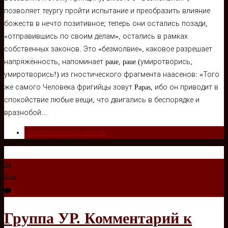
позволяет теургу пройти испытание и преобразить влияние
божеств в нечто позитивное; теперь они остались позади,
«отправившись по своим делам», остались в рамках
собственных законов. Это «безмолвие», каковое разрешает
напряжённость, напоминает paue, paue (умиротворись,
умиротворись!) из гностического фрагмента наасенов: «Того
же самого Человека фригийцы зовут Papas, ибо он приводит в
спокойствие любые вещи, что двигались в беспорядке и
вразнобой...
Магический мир героев
24
Янв
0
Группа УР. Комментарий к