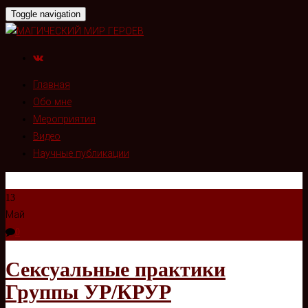
Toggle navigation
Главная
Обо мне
Мероприятия
Видео
Научные публикации
13
Май
0
Сексуальные практики
Группы УР/КРУР