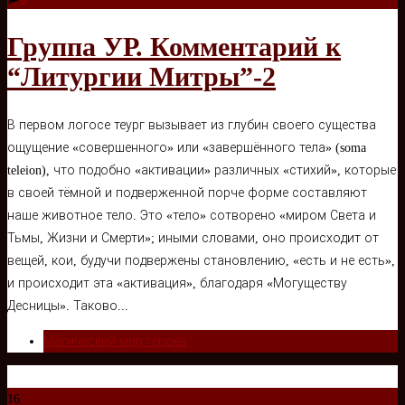
Группа УР. Комментарий к
“Литургии Митры”-2
В первом логосе теург вызывает из глубин своего существа
ощущение «совершенного» или «завершённого тела» (soma
teleion), что подобно «активации» различных «стихий», которые
в своей тёмной и подверженной порче форме составляют
наше животное тело. Это «тело» сотворено «миром Света и
Тьмы, Жизни и Смерти»; иными словами, оно происходит от
вещей, кои, будучи подвержены становлению, «есть и не есть»,
и происходит эта «активация», благодаря «Могуществу
Десницы». Таково...
Магический мир героев
16